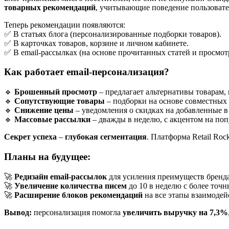
товарных рекомендаций
, учитывающие поведение пользовате
Теперь рекомендации появляются:
✅ В статьях блога (персонализированные подборки товаров).
✅ В карточках товаров, корзине и личном кабинете.
✅ В email-рассылках (на основе прочитанных статей и просмот
Как работает email-персонализация?
🔹
Брошенный просмотр
– предлагает альтернативы товарам, 
🔹
Сопутствующие товары
– подборки на основе совместных
🔹
Снижение цены
– уведомления о скидках на добавленные в
🔹
Массовые рассылки
– дважды в неделю, с акцентом на по
Секрет успеха
–
глубокая сегментация
. Платформа Retail Roc
Планы на будущее:
🚀
Редизайн email-рассылок
для усиления преимуществ бренда
🚀
Увеличение количества писем
до 10 в неделю с более точн
🚀
Расширение блоков рекомендаций
на все этапы взаимодей
Вывод:
персонализация помогла
увеличить выручку на 7,3%