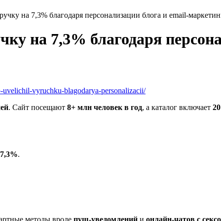
ручку на 7,3% благодаря персонализации блога и email-маркетин
ку на 7,3% благодаря персона
op-uvelichil-vyruchku-blagodarya-personalizacii/
ией
. Сайт посещают
8+ млн человек в год
, а каталог включает
20
 7,3%
.
дартные методы вроде
пуш-уведомлений
и
онлайн-чатов с секс