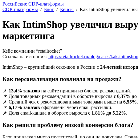
Российские CDP-платформы
CDP-платформы
/
Блог
/
Кейсы
/
Как IntimShop увеличил вы
Как IntimShop увеличил выруч
маркетинга
Кейс компании “retailrocket”
Ссылка на источник:
https://retailrocket.ru/blog/cases/kak-intimsh
IntimShop – крупнейший секс-шоп в России с
24-летней истор
Как персонализация повлияла на продажи?
📌
13,4% заказов
на сайте пришли из блоков рекомендаций.
📌 Доля товарных рекомендаций в обороте выросла
с 0,37% до
📌 Средний чек с рекомендованными товарами выше на
6,55%
.
📌
6,17% заказов
оформлены через email-рассылки.
📌 Доля email-канала в обороте выросла
с 1,81% до 5,22%
.
Как решили проблему низкой конверсии блога?
Блог привлекал много посетителей, но они не покупали. Стан