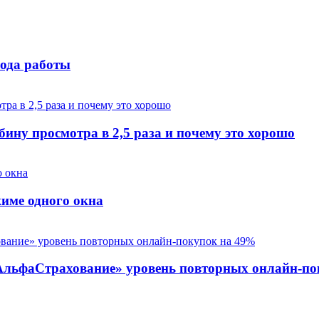
года работы
ину просмотра в 2,5 раза и почему это хорошо
име одного окна
 «АльфаСтрахование» уровень повторных онлайн-п