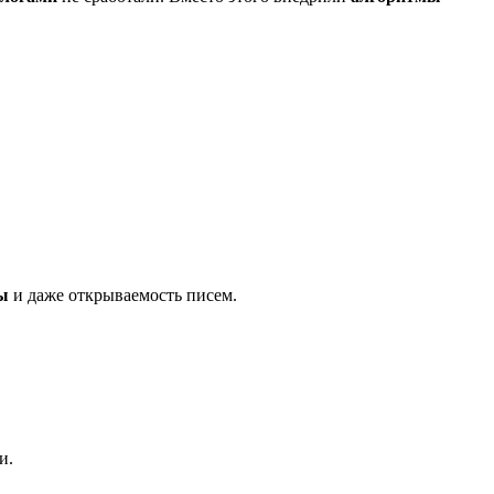
ы
и даже открываемость писем.
и.