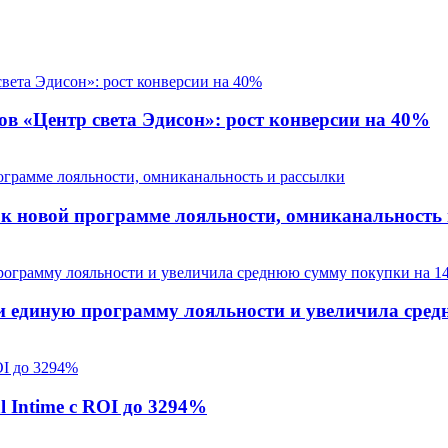
в «Центр света Эдисон»: рост конверсии на 40%
д к новой программе лояльности, омниканальность
ти единую программу лояльности и увеличила сре
l Intime с ROI до 3294%