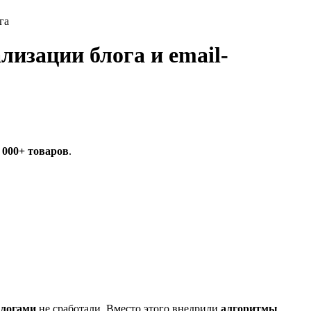
га
лизации блога и email-
 000+ товаров
.
ологами
не сработали. Вместо этого внедрили
алгоритмы