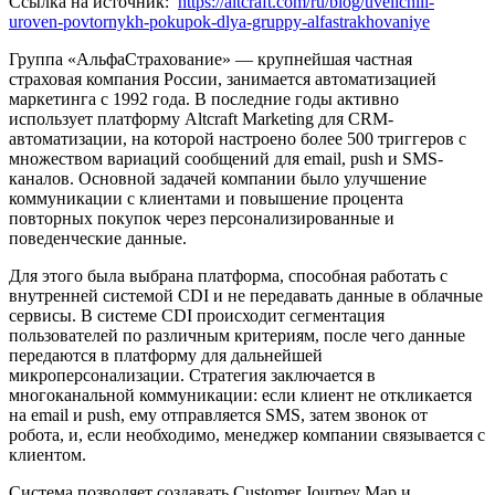
Ссылка на источник:
https://altcraft.com/ru/blog/uvelichili-
uroven-povtornykh-pokupok-dlya-gruppy-alfastrakhovaniye
Группа «АльфаСтрахование» — крупнейшая частная
страховая компания России, занимается автоматизацией
маркетинга с 1992 года. В последние годы активно
использует платформу Altcraft Marketing для CRM-
автоматизации, на которой настроено более 500 триггеров с
множеством вариаций сообщений для email, push и SMS-
каналов. Основной задачей компании было улучшение
коммуникации с клиентами и повышение процента
повторных покупок через персонализированные и
поведенческие данные.
Для этого была выбрана платформа, способная работать с
внутренней системой CDI и не передавать данные в облачные
сервисы. В системе CDI происходит сегментация
пользователей по различным критериям, после чего данные
передаются в платформу для дальнейшей
микроперсонализации. Стратегия заключается в
многоканальной коммуникации: если клиент не откликается
на email и push, ему отправляется SMS, затем звонок от
робота, и, если необходимо, менеджер компании связывается с
клиентом.
Система позволяет создавать Customer Journey Map и