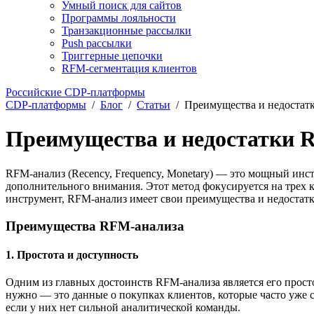
Умный поиск для сайтов
Программы лояльности
Транзакционные рассылки
Push рассылки
Триггерные цепочки
RFM-сегментация клиентов
Российские CDP-платформы
CDP-платформы
/
Блог
/
Статьи
/
Преимущества и недостат
Преимущества и недостатки 
RFM-анализ (Recency, Frequency, Monetary) — это мощный инст
дополнительного внимания. Этот метод фокусируется на трех кл
инструмент, RFM-анализ имеет свои преимущества и недостатки
Преимущества RFM-анализа
1.
Простота и доступность
Одним из главных достоинств RFM-анализа является его прост
нужно — это данные о покупках клиентов, которые часто уже 
если у них нет сильной аналитической команды.