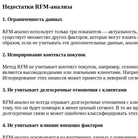
Недостатки RFM-анализа
1.
Ограниченность данных
RFM-анализ использует только три показателя — актуальность, 
существует множество других факторов, которые могут влиять
образом, если не учитывать эти дополнительные данные, анал
2.
Игнорирование контекста покупок
Метод RFM не учитывает контекст покупок, например, сезоннос
являются высокодоходными или лояльными клиентами. Наприме
Игнорирование этих нюансов может привести к неверной сегм
3.
Не учитывает долгосрочные отношения с клиентами
RFM-анализ не всегда отражает долгосрочные отношения с клие
тому, что он будет помещен в менее ценный сегмент. В то же 
долгосрочные связи и может ошибочно классифицировать этих
4.
Не учитывает влияние внешних факторов
RFM-анализ основывается на внутренних данных о поведении к