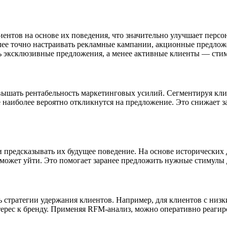
ентов на основе их поведения, что значительно улучшает персо
олее точно настраивать рекламные кампании, акционные предло
ть эксклюзивные предложения, а менее активные клиенты — ст
вышать рентабельность маркетинговых усилий. Сегментируя кл
е наиболее вероятно откликнутся на предложение. Это снижает 
и предсказывать их будущее поведение. На основе исторических
, может уйти. Это помогает заранее предложить нужные стимулы 
 стратегии удержания клиентов. Например, для клиентов с низ
ерес к бренду. Применяя RFM-анализ, можно оперативно реагир