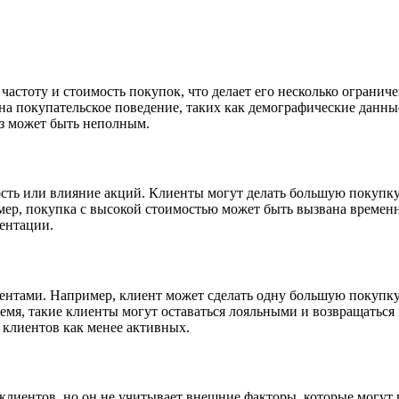
частоту и стоимость покупок, что делает его несколько огранич
 на покупательское поведение, таких как демографические данн
из может быть неполным.
ть или влияние акций. Клиенты могут делать большую покупку в
р, покупка с высокой стоимостью может быть вызвана временно
ентации.
нтами. Например, клиент может сделать одну большую покупку, 
время, такие клиенты могут оставаться лояльными и возвращатьс
 клиентов как менее активных.
лиентов, но он не учитывает внешние факторы, которые могут 